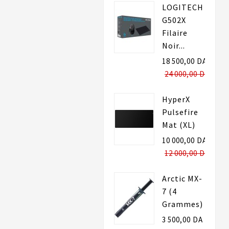
LOGITECH
G502X
Filaire
Noir...
18 500,00 DA
24 000,00 DA
HyperX
Pulsefire
Mat (XL)
10 000,00 DA
12 000,00 DA
Arctic MX-
7 (4
Grammes)
3 500,00 DA