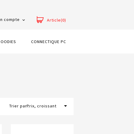
n compte
Article(0)

GOODIES
CONNECTIQUE PC

Trier par :
Prix, croissant