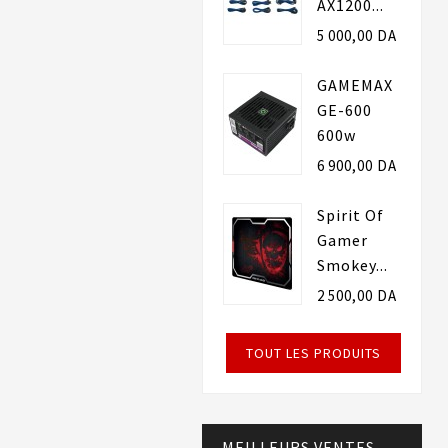
AX1200...
5 000,00 DA
GAMEMAX
GE-600
600w
6 900,00 DA
Spirit Of
Gamer
Smokey...
2 500,00 DA
TOUT LES PRODUITS
MEILLEURS VENTES