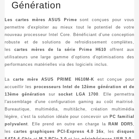
Génération
Les cartes mères ASUS Prime
sont conçues pour vous
permettre d'exploiter au mieux tout le potentiel de votre
nouveau processeur Intel Core. Bénéficiant d’une conception
robuste et de solutions de refroidissement complètes,
les
cartes mères de la série Prime H610
offrent aux
utilisateurs une large gamme d’options d'optimisations des
performances matérielles via des logiciels inclus.
La
carte mère ASUS PRIME H610M-K
est conçue pour
accueillir les
processeurs Intel de 12ème génération et de
13ème génération
sur
socket LGA 1700
. Elle permettra
l'assemblage d'une configuration gaming au coût maitrisé.
Bureautique, multimédia, multitâche, création multimédia
légère, c'est la solution idéale pour concevoir un
PC familial
polyvalent
. Elle prend en outre en charge la
RAM DDR5
,
les
cartes graphiques PCI-Express 4.0 16x
, les
disques
SATA 6 Gb/s
et
M.2 PCIe 3.0
et les
périphériques USB 3.0
.