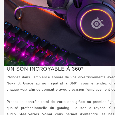
UN SON INCROYABLE À 360°
Plongez dans l'ambiance sonore de vos divertissements avec 
Nova 3. Grâce au
son spatial à 360°
, vous entendez ch
chaque voix afin de connaitre avec précision l'emplacement d
Prenez le contrôle total de votre son grâce au premier égal
qualité professionnelle du gaming. Le son à rayons X de
audio
SteelSeries Sonar
vous permet d’entendre les pas, 