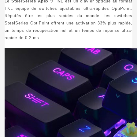
Le
SteelSeries Apex 9 TKL
est un clavier optique au format
TKL équipé de switches ajustables ultra-rapides OptiPoint.
Réputés être les plus rapides du monde, les switches
SteelSeries OptiPoint offrent une activation 33% plus rapide,
un temps de récupération nul et un temps de réponse ultra-
rapide de 0.2 ms.