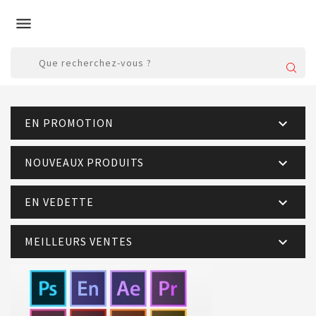

EN PROMOTION

NOUVEAUX PRODUITS

EN VEDETTE

MEILLEURS VENTES
