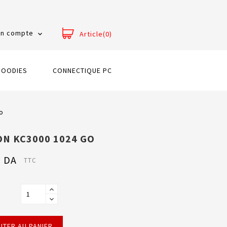
n compte
Article(0)

GOODIES
CONNECTIQUE PC
o
N KC3000 1024 GO
0 DA
TTC
UTER AU PANIER