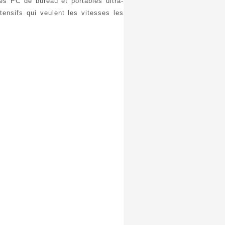
 les PC de bureau et portables ultra-
ntensifs qui veulent les vitesses les