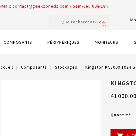
-Mail:
contact@geekzonedz.com / Sam-Jeu 09h-18h
Mo
COMPOSANTS
PÉRIPHÉRIQUES
MONITEURS
Accueil
Composants
Stockages
Kingston KC3000 1024 G
KINGSTO
41 000,0
Quantité

AJO