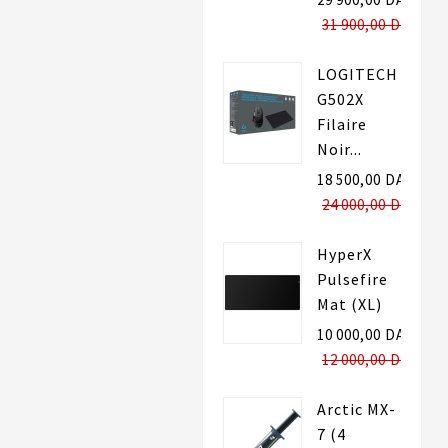
31 900,00 DA
LOGITECH
G502X
Filaire
Noir...
18 500,00 DA
24 000,00 DA
HyperX
Pulsefire
Mat (XL)
10 000,00 DA
12 000,00 DA
Arctic MX-
7 (4