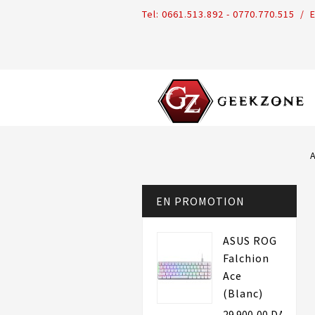
Tel:
0661.513.892 - 0770.770.515 /
E
EN PROMOTION
ASUS ROG
Falchion
Ace
(Blanc)
29 900,00 DA